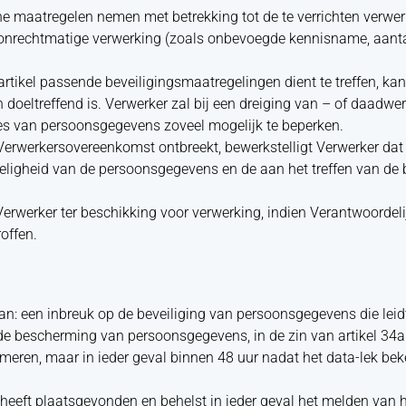
he maatregelen nemen met betrekking tot de te verrichten verwe
 onrechtmatige verwerking (zoals onbevoegde kennisname, aantas
rtikel passende beveiligingsmaatregelingen dient te treffen, kan 
 doeltreffend is. Verwerker zal bij een dreiging van – of daadwe
ies van persoonsgegevens zoveel mogelijk te beperken.
 Verwerkersovereenkomst ontbreekt, bewerkstelligt Verwerker dat
oeligheid van de persoonsgegevens en de aan het treffen van de 
erwerker ter beschikking voor verwerking, indien Verantwoordeli
offen.
an: een inbreuk op de beveiliging van persoonsgegevens die leid
 de bescherming van persoonsgegevens, in de zin van artikel 34a
rmeren, maar in ieder geval binnen 48 uur nadat het data-lek bek
 heeft plaatsgevonden en behelst in ieder geval het melden van het