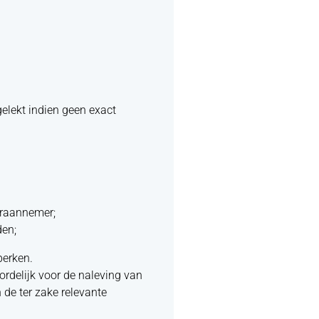
elekt indien geen exact
eraannemer;
den;
perken.
oordelijk voor de naleving van
 de ter zake relevante