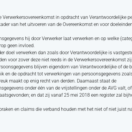
eze Verwerkersovereenkomst in opdracht van Verantwoordelijke 
t kader van het uitvoeren van de Overeenkomst en voor doeleind
onsgegevens hij door Verwerker laat verwerken en op welke (cat
rop geen invloed.
er doel verwerken dan zoals door Verantwoordelijke is vastgeste
den voor zover deze niet reeds in de Verwerkersovereenkomst z
ersoonsgegevens blijven eigendom van Verantwoordelijke of de b
ruik en de opdracht tot verwerkingen van persoonsgegevens zoal
reuk maakt op enig recht van derden. Daarnaast staat de
sgegevens onder één van de vrijstellingen onder de AVG valt, of 
laatsgevonden; en dat zij vanaf 25 mei 2018 een register zal bi
praken en claims die verband houden met het niet of niet juist n