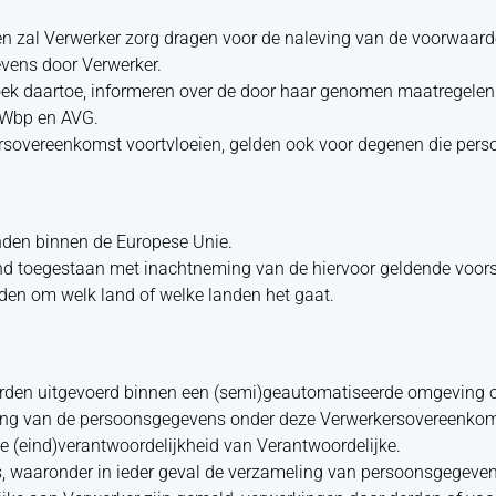
en zal Verwerker zorg dragen voor de naleving van de voorwaard
vens door Verwerker.
rzoek daartoe, informeren over de door haar genomen maatregel
 Wbp en AVG.
kersovereenkomst voortvloeien, gelden ook voor degenen die pe
nden binnen de Europese Unie.
end toegestaan met inachtneming van de hiervoor geldende voors
lden om welk land of welke landen het gaat.
orden uitgevoerd binnen een (semi)geautomatiseerde omgeving o
erking van de persoonsgegevens onder deze Verwerkersovereenko
ke (eind)verantwoordelijkheid van Verantwoordelijke.
s, waaronder in ieder geval de verzameling van persoonsgegeven