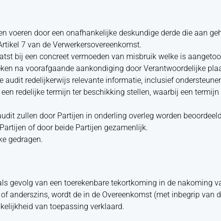
laten voeren door een onafhankelijke deskundige derde die aan g
Artikel 7 van de Verwerkersovereenkomst.
plaatst bij een concreet vermoeden van misbruik welke is aangeto
weken na voorafgaande aankondiging door Verantwoordelijke plaa
 audit redelijkerwijs relevante informatie, inclusief ondersteu
een redelijke termijn ter beschikking stellen, waarbij een term
udit zullen door Partijen in onderling overleg worden beoordeeld
artijen of door beide Partijen gezamenlijk.
ke gedragen.
 als gevolg van een toerekenbare tekortkoming in de nakoming v
 of anderszins, wordt de in de Overeenkomst (met inbegrip van
elijkheid van toepassing verklaard.