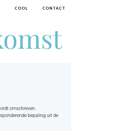
®
COOL
CONTACT
komst
wordt omschreven.
esponderende bepaling uit de