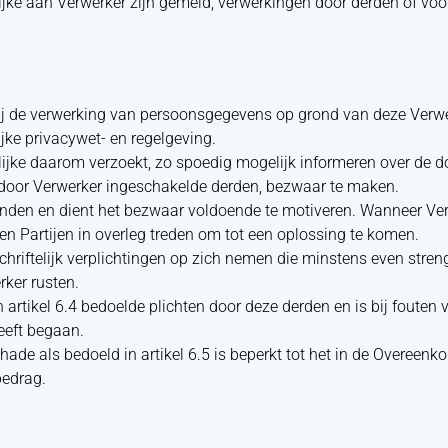
jke aan Verwerker zijn gemeld, verwerkingen door derden of voor
bij de verwerking van persoonsgegevens op grond van deze Ver
ke privacywet- en regelgeving.
lijke daarom verzoekt, zo spoedig mogelijk informeren over de 
, door Verwerker ingeschakelde derden, bezwaar te maken.
onden en dient het bezwaar voldoende te motiveren. Wanneer Ve
n Partijen in overleg treden om tot een oplossing te komen.
hriftelijk verplichtingen op zich nemen die minstens even streng
ker rusten.
n artikel 6.4 bedoelde plichten door deze derden en is bij fouten 
heeft begaan.
ade als bedoeld in artikel 6.5 is beperkt tot het in de Overeenk
edrag.