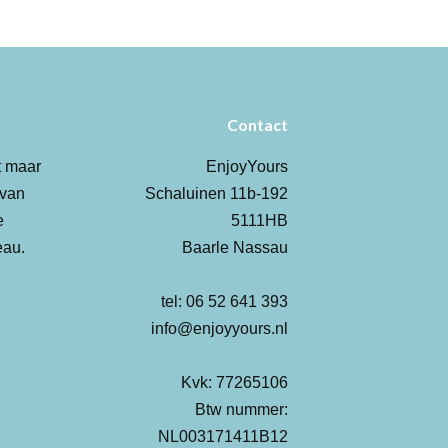
Contact
t maar
EnjoyYours
 van
Schaluinen 11b-192
e
5111HB
eau.
Baarle Nassau
tel: 06 52 641 393
info@enjoyyours.nl
Kvk: 77265106
Btw nummer:
NL003171411B12