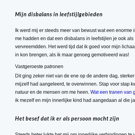
Mijn disbalans in leefstijlgebieden
Ik werd mij er steeds meer van bewust wat een enorme im
me hadden en dat een disbalans in leefstijlen je ook als
vervreemdden. Het werd tijd dat ik goed voor mijn licha
in kon brengen, als ik maar genoeg gemotiveerd was!
Vastgeroeste patronen
Dit ging zeker niet van de ene op de andere dag, sterke
mijzelf had aangeleerd, te overwinnen. Stap voor stap k
natuur en de mensen om me heen.
Wat een tranen van g
ik mezelf en mijn innerlijke kind had aangedaan al die ja
Het besef dat ik er als persoon mocht zijn
Steeds beter lukte het mij om innerlijke verbindingen te 