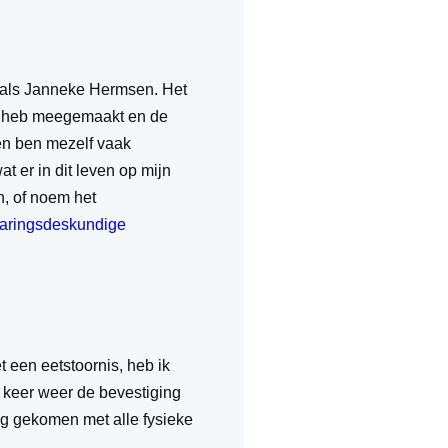
an als Janneke Hermsen. Het
 ik heb meegemaakt en de
 en ben mezelf vaak
t er in dit leven op mijn
n, of noem het
varingsdeskundige
 een eetstoornis, heb ik
e keer weer de bevestiging
ng gekomen met alle fysieke