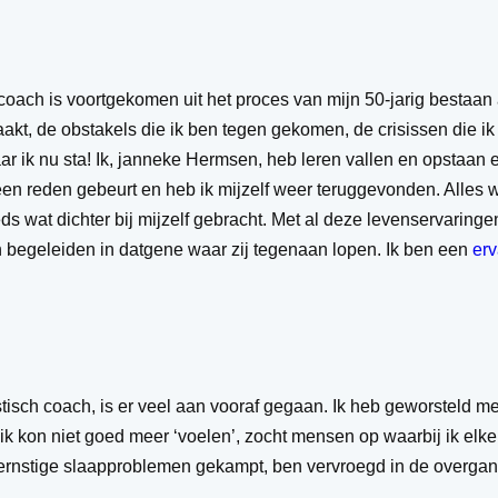
h coach is voortgekomen uit het proces van mijn 50-jarig besta
aakt, de obstakels die ik ben tegen gekomen, de crisissen die
aar ik nu sta! Ik, janneke Hermsen, heb leren vallen en opstaan
en reden gebeurt en heb ik mijzelf weer teruggevonden. Alles wa
ds wat dichter bij mijzelf gebracht. Met al deze levenservaringe
n begeleiden in datgene waar zij tegenaan lopen. Ik ben een
er
isch coach, is er veel aan vooraf gegaan. Ik heb geworsteld met
 ik kon niet goed meer ‘voelen’, zocht mensen op waarbij ik elk
et ernstige slaapproblemen gekampt, ben vervroegd in de overga