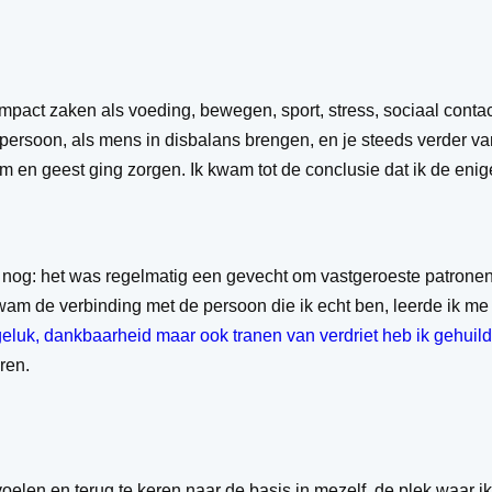
pact zaken als voeding, bewegen, sport, stress, sociaal contac
 persoon, als mens in disbalans brengen, en je steeds verder va
am en geest ging zorgen. Ik kwam tot de conclusie dat ik de eni
r nog: het was regelmatig een gevecht om vastgeroeste patronen
wam de verbinding met de persoon die ik echt ben, leerde ik m
eluk, dankbaarheid maar ook tranen van verdriet heb ik gehuild
ren.
voelen en terug te keren naar de basis in mezelf, de plek waar ik